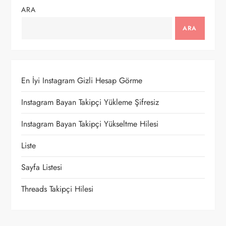
g
ARA
e
ARA
z
i
En İyi Instagram Gizli Hesap Görme
n
Instagram Bayan Takipçi Yükleme Şifresiz
m
Instagram Bayan Takipçi Yükseltme Hilesi
e
Liste
Sayfa Listesi
s
Threads Takipçi Hilesi
i