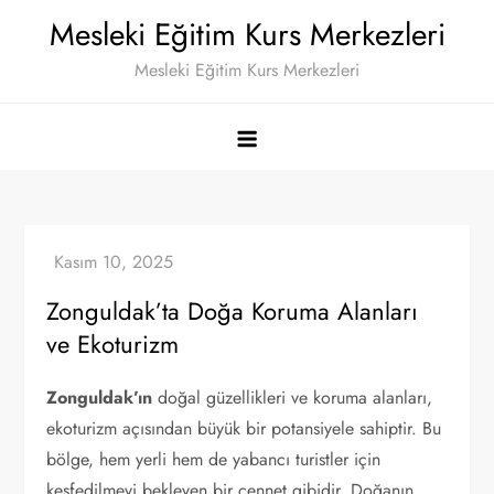
Skip
Mesleki Eğitim Kurs Merkezleri
to
Mesleki Eğitim Kurs Merkezleri
content
Zonguldak’ta Doğa Koruma Alanları
ve Ekoturizm
Zonguldak’ın
doğal güzellikleri ve koruma alanları,
ekoturizm açısından büyük bir potansiyele sahiptir. Bu
bölge, hem yerli hem de yabancı turistler için
keşfedilmeyi bekleyen bir cennet gibidir. Doğanın