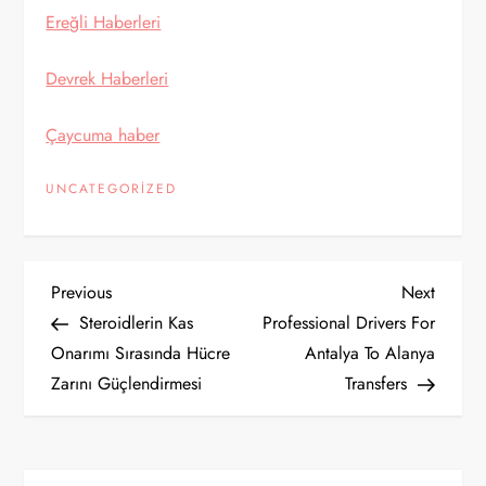
Ereğli Haberleri
Devrek Haberleri
Çaycuma haber
UNCATEGORIZED
Y
Previous
Next
Previous
Next
Post
Post
Steroidlerin Kas
Professional Drivers For
a
Onarımı Sırasında Hücre
Antalya To Alanya
Zarını Güçlendirmesi
Transfers
z
ı