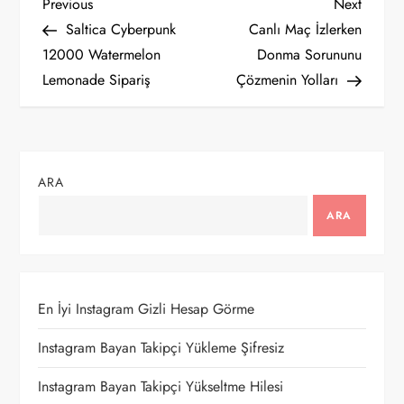
Y
Previous
Next
Previous
Next
Post
Post
Saltica Cyberpunk
Canlı Maç İzlerken
a
12000 Watermelon
Donma Sorununu
Lemonade Sipariş
Çözmenin Yolları
z
ı
g
ARA
e
ARA
z
i
En İyi Instagram Gizli Hesap Görme
n
Instagram Bayan Takipçi Yükleme Şifresiz
m
Instagram Bayan Takipçi Yükseltme Hilesi