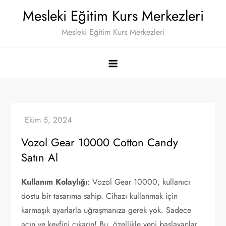
Skip
Mesleki Eğitim Kurs Merkezleri
to
Mesleki Eğitim Kurs Merkezleri
content
Vozol Gear 10000 Cotton Candy
Satın Al
Kullanım Kolaylığı
: Vozol Gear 10000, kullanıcı
dostu bir tasarıma sahip. Cihazı kullanmak için
karmaşık ayarlarla uğraşmanıza gerek yok. Sadece
açın ve keyfini çıkarın! Bu, özellikle yeni başlayanlar