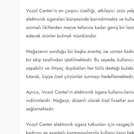
Vozol Center'ın en çarpıcı özelliği, etkileyici ürün y
elektronik sigaraları bünyesinde barındırmakta ve kull
aromalı likitlerden meyve tatlarına kadar geniş bir le
edecek ürünler bulmak mümkündür.
Mağazanın sunduğu bir başka avantaj ise uzman kadro
bir ekip tarafından işletilmektedir. Bu sayede, kullanıc
yapabilir ve ihtiyaç duydukları her türlü desteği bula
tutarak, kişiye özel çözümler sunmayı hedeflemektedir
Ayrıca, Vozol Center'ın elektronik sigara kullanıcılar
indirimlerdir. Mağaza, düzenli olarak özel fırsatlar su
sağlamaktadır.
Vozol Center elektronik sigara tutkunları için vazgeçi
kadrosu ve avantajlı kampanyalarıyla kullanıcıların bek