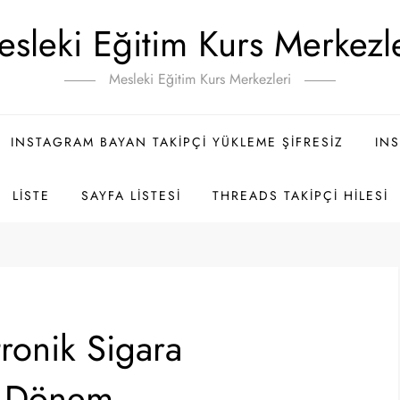
sleki Eğitim Kurs Merkezl
Mesleki Eğitim Kurs Merkezleri
INSTAGRAM BAYAN TAKIPÇI YÜKLEME ŞIFRESIZ
INS
LISTE
SAYFA LISTESI
THREADS TAKIPÇI HILESI
tronik Sigara
ir Dönem