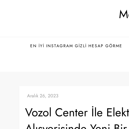
Skip
Me
to
content
EN İYI INSTAGRAM GIZLI HESAP GÖRME
Vozol Center İle Elek
Alışverişinde Yeni B