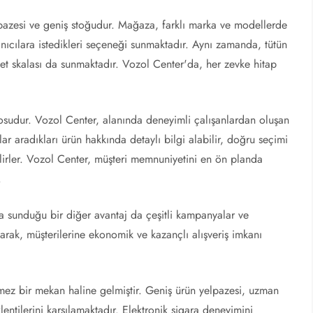
elpazesi ve geniş stoğudur. Mağaza, farklı marka ve modellerde
anıcılara istedikleri seçeneği sunmaktadır. Aynı zamanda, tütün
zzet skalası da sunmaktadır. Vozol Center'da, her zevke hitap
sudur. Vozol Center, alanında deneyimli çalışanlardan oluşan
ılar aradıkları ürün hakkında detaylı bilgi alabilir, doğru seçimi
bilirler. Vozol Center, müşteri memnuniyetini en ön planda
.
ına sunduğu bir diğer avantaj da çeşitli kampanyalar ve
narak, müşterilerine ekonomik ve kazançlı alışveriş imkanı
lmez bir mekan haline gelmiştir. Geniş ürün yelpazesi, uzman
lentilerini karşılamaktadır. Elektronik sigara deneyimini