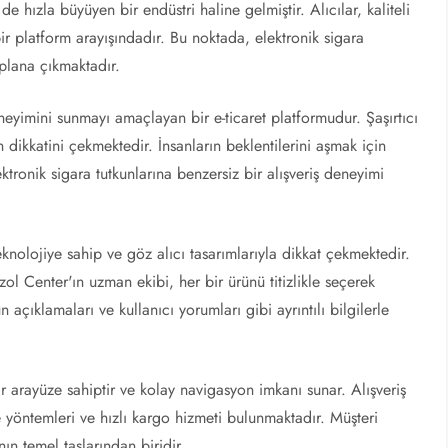
e hızla büyüyen bir endüstri haline gelmiştir. Alıcılar, kaliteli
 bir platform arayışındadır. Bu noktada, elektronik sigara
plana çıkmaktadır.
neyimini sunmayı amaçlayan bir e-ticaret platformudur. Şaşırtıcı
in dikkatini çekmektedir. İnsanların beklentilerini aşmak için
ktronik sigara tutkunlarına benzersiz bir alışveriş deneyimi
knolojiye sahip ve göz alıcı tasarımlarıyla dikkat çekmektedir.
l Center'ın uzman ekibi, her bir ürünü titizlikle seçerek
n açıklamaları ve kullanıcı yorumları gibi ayrıntılı bilgilerle
r arayüze sahiptir ve kolay navigasyon imkanı sunar. Alışveriş
yöntemleri ve hızlı kargo hizmeti bulunmaktadır. Müşteri
n temel taşlarından biridir.