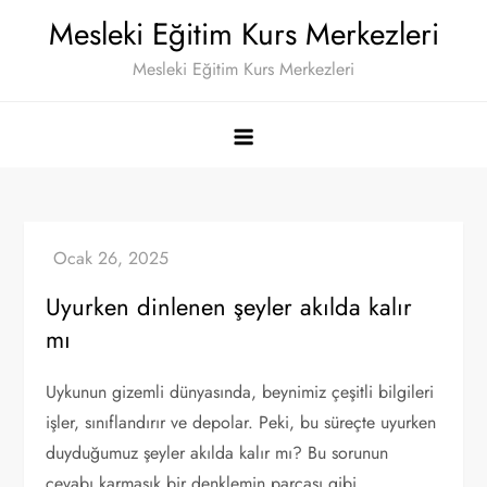
Skip
Mesleki Eğitim Kurs Merkezleri
to
Mesleki Eğitim Kurs Merkezleri
content
Uyurken dinlenen şeyler akılda kalır
mı
Uykunun gizemli dünyasında, beynimiz çeşitli bilgileri
işler, sınıflandırır ve depolar. Peki, bu süreçte uyurken
duyduğumuz şeyler akılda kalır mı? Bu sorunun
cevabı karmaşık bir denklemin parçası gibi