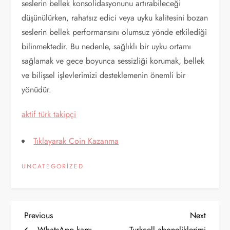
seslerin bellek konsolidasyonunu artırabileceği
düşünülürken, rahatsız edici veya uyku kalitesini bozan
seslerin bellek performansını olumsuz yönde etkilediği
bilinmektedir. Bu nedenle, sağlıklı bir uyku ortamı
sağlamak ve gece boyunca sessizliği korumak, bellek
ve bilişsel işlevlerimizi desteklemenin önemli bir
yönüdür.
aktif türk takipçi
Tıklayarak Coin Kazanma
UNCATEGORIZED
Y
Previous
Next
Previous
Next
Post
Post
WhatsApp karşı
Turkcell aboneliklerimi