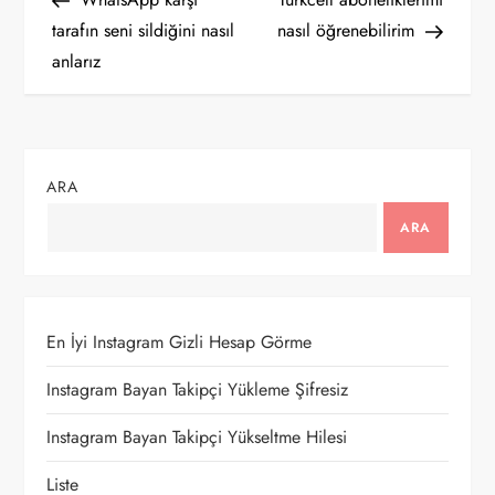
a
tarafın seni sildiğini nasıl
nasıl öğrenebilirim
anlarız
z
ı
g
ARA
e
ARA
z
i
En İyi Instagram Gizli Hesap Görme
n
Instagram Bayan Takipçi Yükleme Şifresiz
m
Instagram Bayan Takipçi Yükseltme Hilesi
Liste