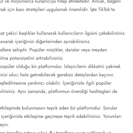
ur ve milyonlarca kullanıcıya hitap etmektedir. Ancak, beğeni
ak için bazı stratejileri uygulamak önemlidir. İşte TikTok'ta
at çekici başlıklar kullanarak kullanıcıların ilgisini çekebilirsiniz.
anarak içeriğinizi diğerlerinden ayırabilirsiniz.
ndlere sahiptir. Popüler müzikler, danslar veya meydan
lma potansiyelini artırabilirsiniz.
 popüler olduğu bir platformdur. İzleyicilerin dikkatini çekmek
ğinizi sıkıcı hale getirebilecek gereksiz detaylardan kaçının.
fedilmesine yardımcı olabilir. İçeriğinizle ilgili popüler
bilirsiniz. Aynı zamanda, platformun önerdiği hashtagleri de
in etkileşimde bulunmasını teşvik eden bir platformdur. Sorular
çeriğinizle etkileşime geçmeye teşvik edebilirsiniz. Yorumları
eyin.
yeni trendler ortaya çıkar. Bu trendlere uyum sağlamak ve