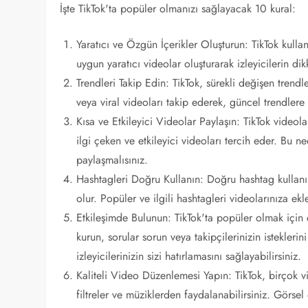
İşte TikTok'ta popüler olmanızı sağlayacak 10 kural:
Yaratıcı ve Özgün İçerikler Oluşturun: TikTok kullanıc
uygun yaratıcı videolar oluşturarak izleyicilerin dikk
Trendleri Takip Edin: TikTok, sürekli değişen tren
veya viral videoları takip ederek, güncel trendlere k
Kısa ve Etkileyici Videolar Paylaşın: TikTok videoları
ilgi çeken ve etkileyici videoları tercih eder. Bu n
paylaşmalısınız.
Hashtagleri Doğru Kullanın: Doğru hashtag kullanım
olur. Popüler ve ilgili hashtagleri videolarınıza ekle
Etkileşimde Bulunun: TikTok'ta popüler olmak için et
kurun, sorular sorun veya takipçilerinizin isteklerin
izleyicilerinizin sizi hatırlamasını sağlayabilirsiniz.
Kaliteli Video Düzenlemesi Yapın: TikTok, birçok v
filtreler ve müziklerden faydalanabilirsiniz. Görse