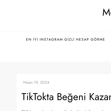
Skip
Me
to
content
EN İYI INSTAGRAM GIZLI HESAP GÖRME
TikTokta Beğeni Kazan