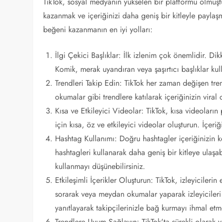
TikTok, sosyal medyanın yükselen bir platformu olmuşt
kazanmak ve içeriğinizi daha geniş bir kitleyle paylaşm
beğeni kazanmanın en iyi yolları:
İlgi Çekici Başlıklar: İlk izlenim çok önemlidir. Dikk
Komik, merak uyandıran veya şaşırtıcı başlıklar kull
Trendleri Takip Edin: TikTok her zaman değişen tre
okumalar gibi trendlere katılarak içeriğinizin viral o
Kısa ve Etkileyici Videolar: TikTok, kısa videoların
için kısa, öz ve etkileyici videolar oluşturun. İçeri
Hashtag Kullanımı: Doğru hashtagler içeriğinizin keş
hashtagleri kullanarak daha geniş bir kitleye ulaşa
kullanmayı düşünebilirsiniz.
Etkileşimli İçerikler Oluşturun: TikTok, izleyiciler
sorarak veya meydan okumalar yaparak izleyicileri i
yanıtlayarak takipçilerinizle bağ kurmayı ihmal etm
Trendlere Uyum Sağlayın: TikTok'ta sürekli olarak 