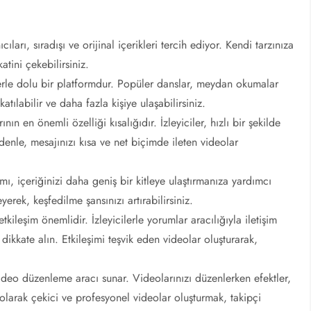
ıları, sıradışı ve orijinal içerikleri tercih ediyor. Kendi tarzınıza
atini çekebilirsiniz.
dlerle dolu bir platformdur. Popüler danslar, meydan okumalar
atılabilir ve daha fazla kişiye ulaşabilirsiniz.
nın en önemli özelliği kısalığıdır. İzleyiciler, hızlı bir şekilde
edenle, mesajınızı kısa ve net biçimde ileten videolar
ı, içeriğinizi daha geniş bir kitleye ulaştırmanıza yardımcı
yerek, keşfedilme şansınızı artırabilirsiniz.
kileşim önemlidir. İzleyicilerle yorumlar aracılığıyla iletişim
i dikkate alın. Etkileşimi teşvik eden videolar oluşturarak,
ideo düzenleme aracı sunar. Videolarınızı düzenlerken efektler,
l olarak çekici ve profesyonel videolar oluşturmak, takipçi