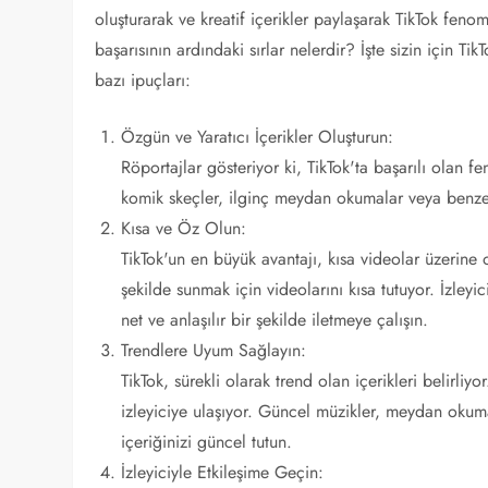
oluşturarak ve kreatif içerikler paylaşarak TikTok fen
başarısının ardındaki sırlar nelerdir? İşte sizin için T
bazı ipuçları:
Özgün ve Yaratıcı İçerikler Oluşturun:
Röportajlar gösteriyor ki, TikTok'ta başarılı olan f
komik skeçler, ilginç meydan okumalar veya benzers
Kısa ve Öz Olun:
TikTok'un en büyük avantajı, kısa videolar üzerine 
şekilde sunmak için videolarını kısa tutuyor. İzleyi
net ve anlaşılır bir şekilde iletmeye çalışın.
Trendlere Uyum Sağlayın:
TikTok, sürekli olarak trend olan içerikleri belirl
izleyiciye ulaşıyor. Güncel müzikler, meydan okuma
içeriğinizi güncel tutun.
İzleyiciyle Etkileşime Geçin: