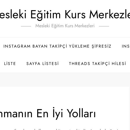
sleki Eğitim Kurs Merkezl
Mesleki Eğitim Kurs Merkezleri
INSTAGRAM BAYAN TAKIPÇI YÜKLEME ŞIFRESIZ
INS
LISTE
SAYFA LISTESI
THREADS TAKIPÇI HILESI
manın En İyi Yolları