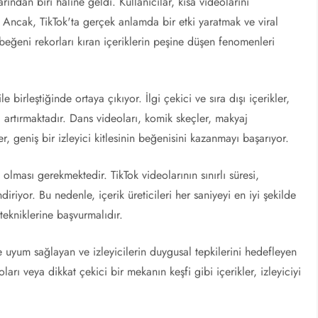
ından biri haline geldi. Kullanıcılar, kısa videolarını
. Ancak, TikTok'ta gerçek anlamda bir etki yaratmak ve viral
eğeni rekorları kıran içeriklerin peşine düşen fenomenleri
ile birleştiğinde ortaya çıkıyor. İlgi çekici ve sıra dışı içerikler,
ı artırmaktadır. Dans videoları, komik skeçler, makyaj
r, geniş bir izleyici kitlesinin beğenisini kazanmayı başarıyor.
i olması gerekmektedir. TikTok videolarının sınırlı süresi,
ndiriyor. Bu nedenle, içerik üreticileri her saniyeyi en iyi şekilde
tekniklerine başvurmalıdır.
re uyum sağlayan ve izleyicilerin duygusal tepkilerini hedefleyen
oları veya dikkat çekici bir mekanın keşfi gibi içerikler, izleyiciyi