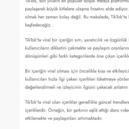
TikTok, son yılların en popüler sosyal medya platformlar
paylaşarak büyük kitlelere ulaşma fırsatını elde ediyor
olmak her zaman kolay değil. Bu makalede, TikTok'ta b
keşfedeceğiz.
TikTok'ta viral bir içeriğin sırrı, yaratıcılık ve özgünlük 
kullanıcıların dikkatini çekmekte ve paylaşım oranların
dönüşümleri gibi farklı kategorilerde öne çıkan içerikle
Bir içeriğin viral olması için öncelikle kısa ve etkileyic
kullanıcıları hızla ilgi çeken içerikleri tüketmeye yönle
değerlendirmeli ve izleyicinin ilgisini çekecek anlatım 
TikTok'ta viral olan içerikler genellikle güncel trendle
içeriklerdir. Örneğin, bir şarkının eşlik ettiği dans vide
etkilemekte ve paylaşımları artırmaktadır.