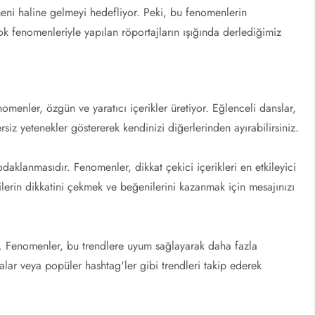
omeni haline gelmeyi hedefliyor. Peki, bu fenomenlerin
ikTok fenomenleriyle yapılan röportajların ışığında derlediğimiz
enomenler, özgün ve yaratıcı içerikler üretiyor. Eğlenceli danslar,
iz yetenekler göstererek kendinizi diğerlerinden ayırabilirsiniz.
odaklanmasıdır. Fenomenler, dikkat çekici içerikleri en etkileyici
cilerin dikkatini çekmek ve beğenilerini kazanmak için mesajınızı
iyor. Fenomenler, bu trendlere uyum sağlayarak daha fazla
lar veya popüler hashtag'ler gibi trendleri takip ederek