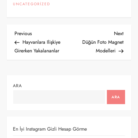
UNCATEGORIZED
Y
Previous
Next
Previous
Next
Post
Post
Hayvanlara Ilişkiye
Düğün Foto Magnet
a
Girerken Yakalananlar
Modelleri
z
ı
ARA
g
ARA
e
z
En İyi Instagram Gizli Hesap Görme
i