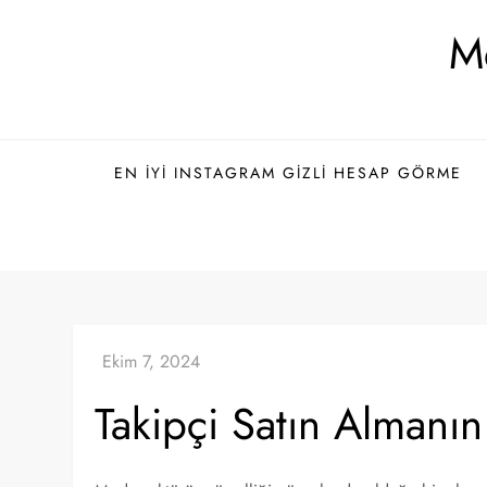
Skip
Me
to
content
EN İYI INSTAGRAM GIZLI HESAP GÖRME
Takipçi Satın Almanın