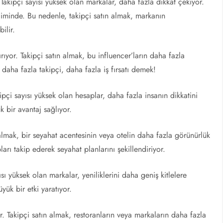
akipçi sayısı yüksek olan markalar, daha fazla dikkat çekiyor.
iliminde. Bu nedenle, takipçi satın almak, markanın
ilir.
tırıyor. Takipçi satın almak, bu influencer’ların daha fazla
daha fazla takipçi, daha fazla iş fırsatı demek!
ipçi sayısı yüksek olan hesaplar, daha fazla insanın dikkatini
 bir avantaj sağlıyor.
 almak, bir seyahat acentesinin veya otelin daha fazla görünürlük
arı takip ederek seyahat planlarını şekillendiriyor.
ısı yüksek olan markalar, yeniliklerini daha geniş kitlelere
ük bir etki yaratıyor.
r. Takipçi satın almak, restoranların veya markaların daha fazla