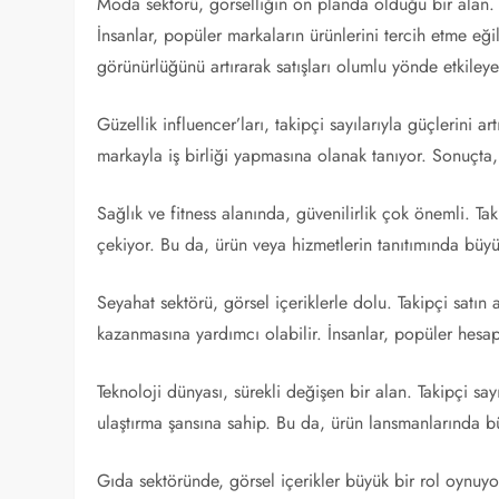
Moda sektörü, görselliğin ön planda olduğu bir alan. T
İnsanlar, popüler markaların ürünlerini tercih etme eğ
görünürlüğünü artırarak satışları olumlu yönde etkileyeb
Güzellik influencer’ları, takipçi sayılarıyla güçlerini ar
markayla iş birliği yapmasına olanak tanıyor. Sonuçta, 
Sağlık ve fitness alanında, güvenilirlik çok önemli. Tak
çekiyor. Bu da, ürün veya hizmetlerin tanıtımında büyük
Seyahat sektörü, görsel içeriklerle dolu. Takipçi satın
kazanmasına yardımcı olabilir. İnsanlar, popüler hesapl
Teknoloji dünyası, sürekli değişen bir alan. Takipçi say
ulaştırma şansına sahip. Bu da, ürün lansmanlarında büy
Gıda sektöründe, görsel içerikler büyük bir rol oynuyo