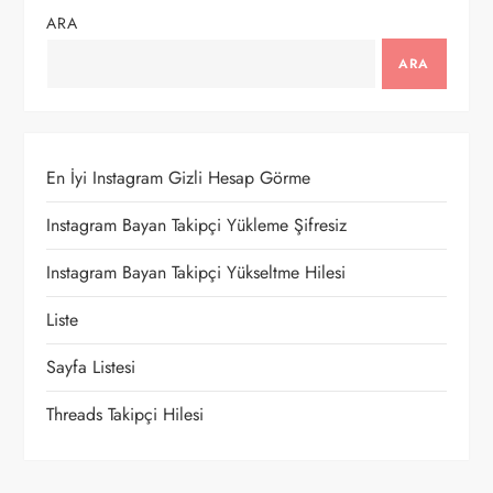
g
ARA
e
ARA
z
i
En İyi Instagram Gizli Hesap Görme
n
Instagram Bayan Takipçi Yükleme Şifresiz
m
Instagram Bayan Takipçi Yükseltme Hilesi
e
Liste
Sayfa Listesi
s
Threads Takipçi Hilesi
i