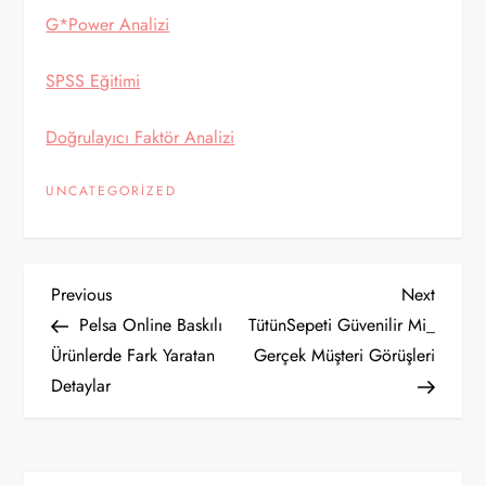
G*Power Analizi
SPSS Eğitimi
Doğrulayıcı Faktör Analizi
UNCATEGORIZED
Y
Previous
Next
Previous
Next
Post
Post
Pelsa Online Baskılı
TütünSepeti Güvenilir Mi_
a
Ürünlerde Fark Yaratan
Gerçek Müşteri Görüşleri
Detaylar
z
ı