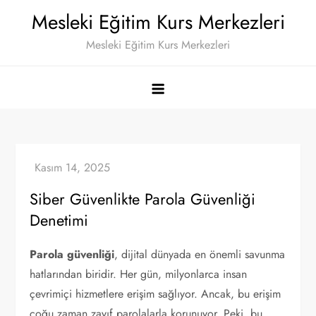
Skip
Mesleki Eğitim Kurs Merkezleri
to
Mesleki Eğitim Kurs Merkezleri
content
Siber Güvenlikte Parola Güvenliği
Denetimi
Parola güvenliği
, dijital dünyada en önemli savunma
hatlarından biridir. Her gün, milyonlarca insan
çevrimiçi hizmetlere erişim sağlıyor. Ancak, bu erişim
çoğu zaman zayıf parolalarla korunuyor. Peki, bu