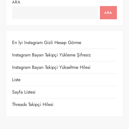
g
ARA
e
ARA
z
i
En İyi Instagram Gizli Hesap Görme
n
Instagram Bayan Takipçi Yükleme Şifresiz
m
Instagram Bayan Takipçi Yükseltme Hilesi
e
Liste
Sayfa Listesi
s
Threads Takipçi Hilesi
i