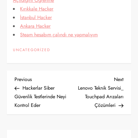
Açıldığını Öğrenme
Kırıkkale Hacker
İstanbul Hacker
Ankara Hacker
Steam hesabım çalındı ne yapmalıyım
UNCATEGORIZED
Y
Previous
Next
Previous
Next
Post
Post
Hackerlar Siber
Lenovo Teknik Servisi_
a
Güvenlik Testlerinde Neyi
Touchpad Arızaları
Kontrol Eder
Çözümleri
z
ı