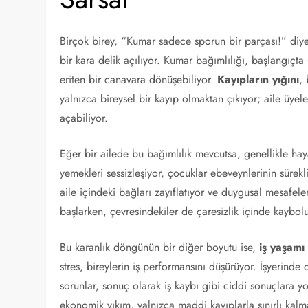
Birçok birey, “Kumar sadece sporun bir parçası!” diye
bir kara delik açılıyor. Kumar bağımlılığı, başlangıçta 
eriten bir canavara dönüşebiliyor.
Kayıpların yığını
,
yalnızca bireysel bir kayıp olmaktan çıkıyor; aile üyele
açabiliyor.
Eğer bir ailede bu bağımlılık mevcutsa, genellikle hay
yemekleri sessizleşiyor, çocuklar ebeveynlerinin sürek
aile içindeki bağları zayıflatıyor ve duygusal mesafele
başlarken, çevresindekiler de çaresizlik içinde kaybol
Bu karanlık döngünün bir diğer boyutu ise,
iş yaşamı
stres, bireylerin iş performansını düşürüyor. İşyerinde
sorunlar, sonuç olarak iş kaybı gibi ciddi sonuçlara 
ekonomik yıkım, yalnızca maddi kayıplarla sınırlı kalm