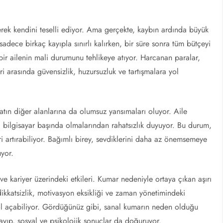
rek kendini teselli ediyor. Ama gerçekte, kaybın ardında büyük
sadece birkaç kayıpla sınırlı kalırken, bir süre sonra tüm bütçeyi
 bir ailenin mali durumunu tehlikeye atıyor. Harcanan paralar,
ri arasında güvensizlik, huzursuzluk ve tartışmalara yol
atın diğer alanlarına da olumsuz yansımaları oluyor. Aile
li bilgisayar başında olmalarından rahatsızlık duyuyor. Bu durum,
ri artırabiliyor. Bağımlı birey, sevdiklerini daha az önemsemeye
uyor.
ve kariyer üzerindeki etkileri. Kumar nedeniyle ortaya çıkan aşırı
 dikkatsizlik, motivasyon eksikliği ve zaman yönetimindeki
yol açabiliyor. Gördüğünüz gibi, sanal kumarın neden olduğu
ayıp, sosyal ve psikolojik sonuçlar da doğuruyor.