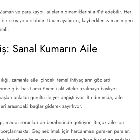
 Zaman ve para kaybı, ailelerin dinamiklerini altüst edebilir. Her
 bir çıkış yolu olabilir. Unutmayalım ki, kaybedilen zamanın geri
emli.
ş: Sanal Kumarın Aile
lığı, zamanla aile içindeki temel ihtiyaçların göz ardı
irme gibi basit ama önemli aktiviteler azalmaya başlıyor.
şları anlatan gürültü ile yer değiştiriyor. Bu durumda, aile
eri arasındaki bağlar giderek zayıflıyor.
ı, maddi sorunları da beraberinde getiriyor. Birçok aile, bu
a borçlanmakta. Geçinebilmek için harcanması gereken paralar,
di kayıplarla kalmıyor; aynı zamanda güven hissini de zedeler.