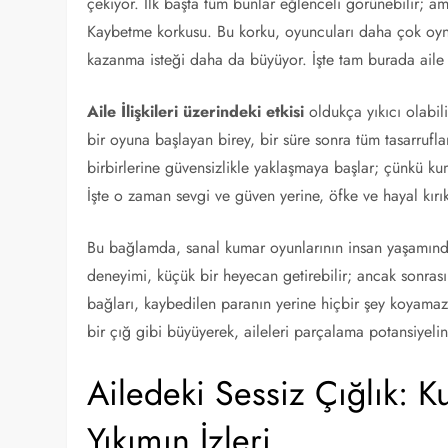
çekiyor. İlk başta tüm bunlar eğlenceli görünebilir; a
Kaybetme korkusu. Bu korku, oyuncuları daha çok oyna
kazanma isteği daha da büyüyor. İşte tam burada aile ili
Aile İlişkileri üzerindeki etkisi
oldukça yıkıcı olabili
bir oyuna başlayan birey, bir süre sonra tüm tasarruflar
birbirlerine güvensizlikle yaklaşmaya başlar; çünkü ku
İşte o zaman sevgi ve güven yerine, öfke ve hayal kırıkl
Bu bağlamda, sanal kumar oyunlarının insan yaşamında 
deneyimi, küçük bir heyecan getirebilir; ancak sonras
bağları, kaybedilen paranın yerine hiçbir şey koyamaz
bir çığ gibi büyüyerek, aileleri parçalama potansiyeline
Ailedeki Sessiz Çığlık:
Yıkımın İzleri