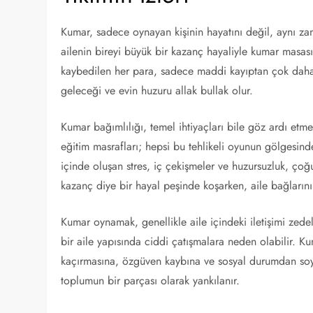
Kumar, sadece oynayan kişinin hayatını değil, aynı za
ailenin bireyi büyük bir kazanç hayaliyle kumar masas
kaybedilen her para, sadece maddi kayıptan çok daha f
geleceği ve evin huzuru allak bullak olur.
Kumar bağımlılığı, temel ihtiyaçları bile göz ardı etme
eğitim masrafları; hepsi bu tehlikeli oyunun gölgesinde
içinde oluşan stres, iç çekişmeler ve huzursuzluk, çoğ
kazanç diye bir hayal peşinde koşarken, aile bağlarını 
Kumar oynamak, genellikle aile içindeki iletişimi zede
bir aile yapısında ciddi çatışmalara neden olabilir. K
kaçırmasına, özgüven kaybına ve sosyal durumdan soyut
toplumun bir parçası olarak yankılanır.