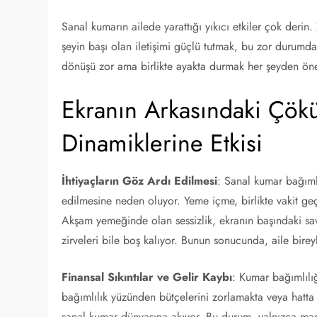
Sanal kumarın ailede yarattığı yıkıcı etkiler çok derin.
şeyin başı olan iletişimi güçlü tutmak, bu zor durumda
dönüşü zor ama birlikte ayakta durmak her şeyden ön
Ekranın Arkasındaki Çökü
Dinamiklerine Etkisi
İhtiyaçların Göz Ardı Edilmesi
: Sanal kumar bağımlı
edilmesine neden oluyor. Yeme içme, birlikte vakit geç
Akşam yemeğinde olan sessizlik, ekranın başındaki sava
zirveleri bile boş kalıyor. Bunun sonucunda, aile bireyl
Finansal Sıkıntılar ve Gelir Kaybı
: Kumar bağımlılığ
bağımlılık yüzünden bütçelerini zorlamakta veya hatt
sanal kumar dünyasına akıyor. Bu durum, yalnızca mad