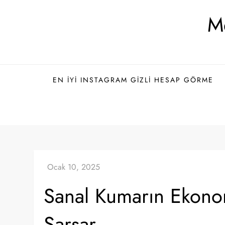
Skip
Me
to
content
EN İYI INSTAGRAM GIZLI HESAP GÖRME
Sanal Kumarın Ekonomi
Sarsar