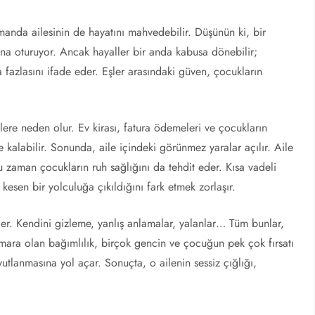
manda ailesinin de hayatını mahvedebilir. Düşünün ki, bir
ına oturuyor. Ancak hayaller bir anda kabusa dönebilir;
azlasını ifade eder. Eşler arasındaki güven, çocukların
lere neden olur. Ev kirası, fatura ödemeleri ve çocukların
 kalabilir. Sonunda, aile içindeki görünmez yaralar açılır. Aile
u zaman çocukların ruh sağlığını da tehdit eder. Kısa vadeli
kesen bir yolculuğa çıkıldığını fark etmek zorlaşır.
ler. Kendini gizleme, yanlış anlamalar, yalanlar… Tüm bunlar,
umara olan bağımlılık, birçok gencin ve çocuğun pek çok fırsatı
lanmasına yol açar. Sonuçta, o ailenin sessiz çığlığı,