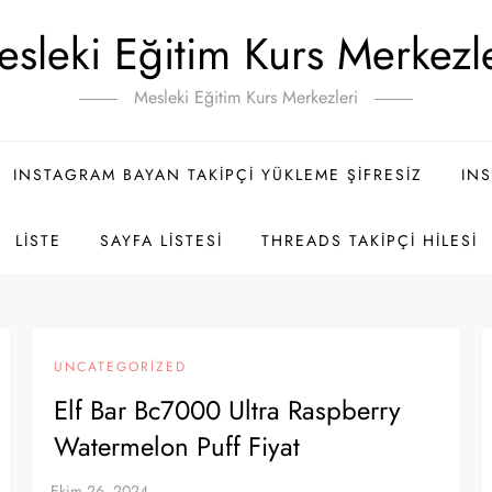
sleki Eğitim Kurs Merkezl
Mesleki Eğitim Kurs Merkezleri
INSTAGRAM BAYAN TAKIPÇI YÜKLEME ŞIFRESIZ
INS
LISTE
SAYFA LISTESI
THREADS TAKIPÇI HILESI
UNCATEGORIZED
Elf Bar Bc7000 Ultra Raspberry
Watermelon Puff Fiyat