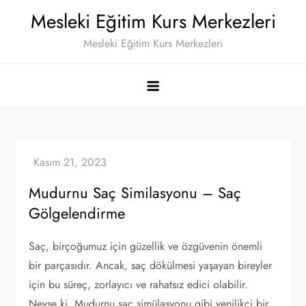
Skip
Mesleki Eğitim Kurs Merkezleri
to
Mesleki Eğitim Kurs Merkezleri
content
Mudurnu Saç Similasyonu – Saç
Gölgelendirme
Saç, birçoğumuz için güzellik ve özgüvenin önemli
bir parçasıdır. Ancak, saç dökülmesi yaşayan bireyler
için bu süreç, zorlayıcı ve rahatsız edici olabilir.
Neyse ki, Mudurnu saç simülasyonu gibi yenilikçi bir