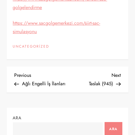
golgelendirme
https://www.sacgolgemerkezi.com/siirt-sac-
simulasyonu
UNCATEGORIZED
Y
Previous
Next
Previous
Next
Post
Post
Ağlı Engelli İş İlanları
Taslak (945)
a
z
ı
ARA
ARA
g