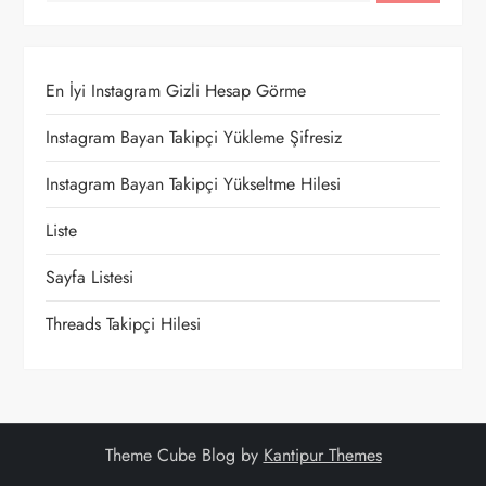
e
z
En İyi Instagram Gizli Hesap Görme
Instagram Bayan Takipçi Yükleme Şifresiz
i
Instagram Bayan Takipçi Yükseltme Hilesi
n
Liste
m
Sayfa Listesi
e
Threads Takipçi Hilesi
s
i
Theme Cube Blog by
Kantipur Themes