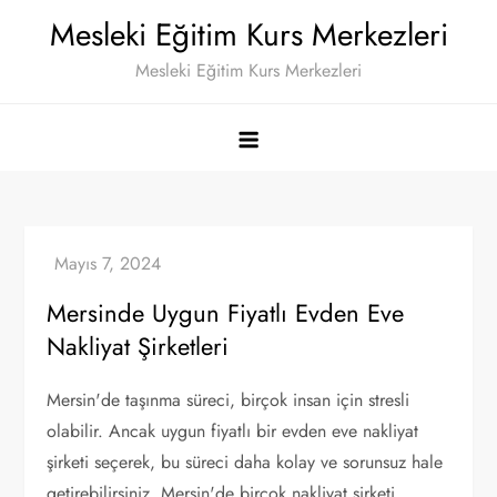
Skip
Mesleki Eğitim Kurs Merkezleri
to
Mesleki Eğitim Kurs Merkezleri
content
Mersinde Uygun Fiyatlı Evden Eve
Nakliyat Şirketleri
Mersin'de taşınma süreci, birçok insan için stresli
olabilir. Ancak uygun fiyatlı bir evden eve nakliyat
şirketi seçerek, bu süreci daha kolay ve sorunsuz hale
getirebilirsiniz. Mersin'de birçok nakliyat şirketi