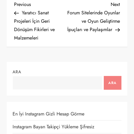
Y
Previous
Next
Previous
Next
Post
Post
Yaratıcı Sanat
Forum Sitelerinde Oyunlar
a
Projeleri İçin Geri
ve Oyun Geliştirme
Dönüşüm Fikirleri ve
İpuçları ve Paylaşımlar
z
Malzemeleri
ı
g
ARA
e
ARA
z
i
En İyi Instagram Gizli Hesap Görme
n
Instagram Bayan Takipçi Yükleme Şifresiz
m