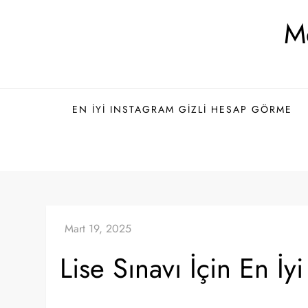
Skip
Me
to
content
EN İYI INSTAGRAM GIZLI HESAP GÖRME
Lise Sınavı İçin En İy