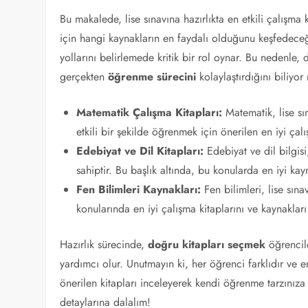
Bu makalede, lise sınavına hazırlıkta en etkili çalışma 
için hangi kaynakların en faydalı olduğunu keşfedeceğ
yollarını belirlemede kritik bir rol oynar. Bu nedenle
gerçekten
öğrenme sürecini
kolaylaştırdığını biliyo
Matematik Çalışma Kitapları:
Matematik, lise sı
etkili bir şekilde öğrenmek için önerilen en iyi çalı
Edebiyat ve Dil Kitapları:
Edebiyat ve dil bilgisi
sahiptir. Bu başlık altında, bu konularda en iyi kay
Fen Bilimleri Kaynakları:
Fen bilimleri, lise sına
konularında en iyi çalışma kitaplarını ve kaynakları
Hazırlık sürecinde,
doğru kitapları seçmek
öğrencile
yardımcı olur. Unutmayın ki, her öğrenci farklıdır ve en
önerilen kitapları inceleyerek kendi öğrenme tarzınıza 
detaylarına dalalım!