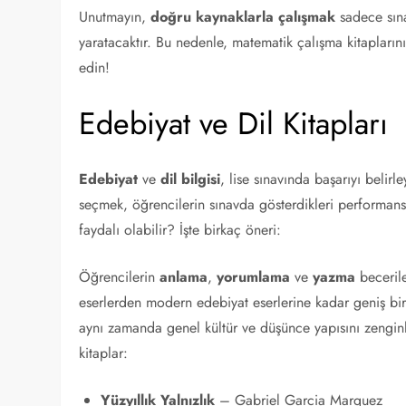
Unutmayın,
doğru kaynaklarla çalışmak
sadece sına
yaratacaktır. Bu nedenle, matematik çalışma kitaplarını
edin!
Edebiyat ve Dil Kitapları
Edebiyat
ve
dil bilgisi
, lise sınavında başarıyı belirl
seçmek, öğrencilerin sınavda gösterdikleri performansı
faydalı olabilir? İşte birkaç öneri:
Öğrencilerin
anlama
,
yorumlama
ve
yazma
becerile
eserlerden modern edebiyat eserlerine kadar geniş bir
aynı zamanda genel kültür ve düşünce yapısını zenginl
kitaplar:
Yüzyıllık Yalnızlık
– Gabriel Garcia Marquez