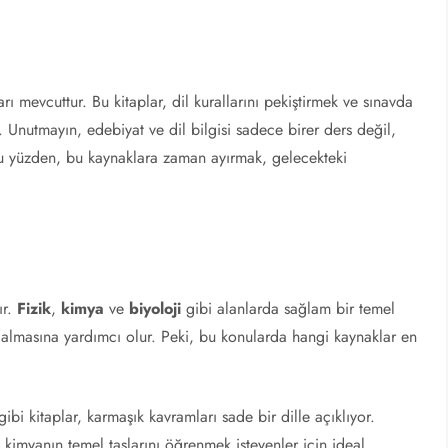
arı mevcuttur. Bu kitaplar, dil kurallarını pekiştirmek ve sınavda
ir. Unutmayın, edebiyat ve dil bilgisi sadece birer ders değil,
u yüzden, bu kaynaklara zaman ayırmak, gelecekteki
ır.
Fizik
,
kimya
ve
biyoloji
gibi alanlarda sağlam bir temel
 almasına yardımcı olur. Peki, bu konularda hangi kaynaklar en
bi kitaplar, karmaşık kavramları sade bir dille açıklıyor.
kimyanın temel taşlarını öğrenmek isteyenler için ideal.