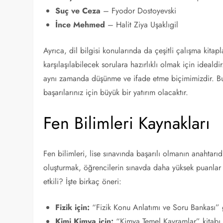
Suç ve Ceza
– Fyodor Dostoyevski
İnce Mehmed
– Halit Ziya Uşaklıgil
Ayrıca, dil bilgisi konularında da çeşitli çalışma kitapl
karşılaşılabilecek sorulara hazırlıklı olmak için ideald
aynı zamanda düşünme ve ifade etme biçimimizdir. B
başarılarınız için büyük bir yatırım olacaktır.
Fen Bilimleri Kaynakları
Fen bilimleri, lise sınavında başarılı olmanın anahtarıd
oluşturmak, öğrencilerin sınavda daha yüksek puanlar
etkili? İşte birkaç öneri:
Fizik için:
“Fizik Konu Anlatımı ve Soru Bankası” gi
Kimi Kimya için:
“Kimya Temel Kavramlar” kitabı, 