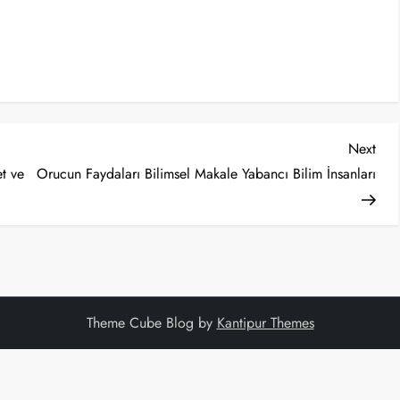
Nex
Next
Post
t ve
Orucun Faydaları Bilimsel Makale Yabancı Bilim İnsanları
Theme Cube Blog by
Kantipur Themes