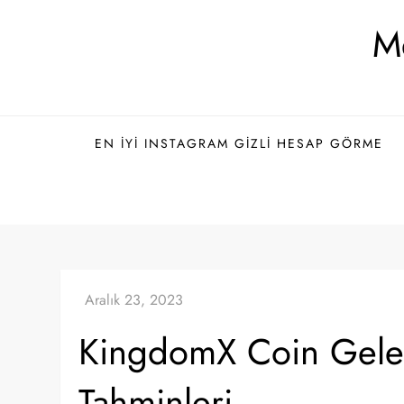
Skip
Me
to
content
EN İYI INSTAGRAM GIZLI HESAP GÖRME
KingdomX Coin Gelec
Tahminleri