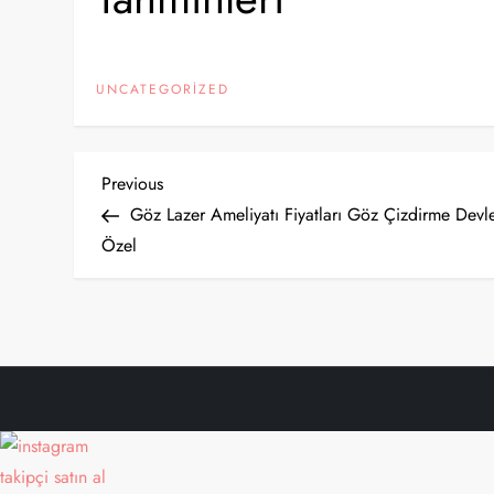
UNCATEGORIZED
Y
Previous
Previous
Post
Göz Lazer Ameliyatı Fiyatları Göz Çizdirme Devle
a
Özel
z
ı
g
e