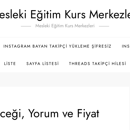
sleki Eğitim Kurs Merkezl
Mesleki Eğitim Kurs Merkezleri
INSTAGRAM BAYAN TAKIPÇI YÜKLEME ŞIFRESIZ
INS
LISTE
SAYFA LISTESI
THREADS TAKIPÇI HILESI
eği, Yorum ve Fiyat