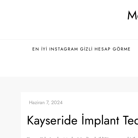
Skip
Me
to
content
EN İYI INSTAGRAM GIZLI HESAP GÖRME
Kayseride İmplant Ted