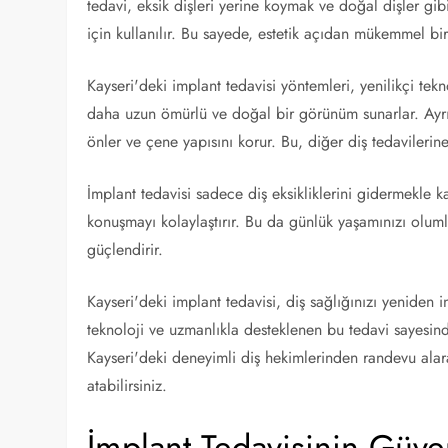
tedavi, eksik dişleri yerine koymak ve doğal dişler gi
için kullanılır. Bu sayede, estetik açıdan mükemmel 
Kayseri'deki implant tedavisi yöntemleri, yenilikçi tek
daha uzun ömürlü ve doğal bir görünüm sunarlar. Ayrı
önler ve çene yapısını korur. Bu, diğer diş tedavilerine
İmplant tedavisi sadece diş eksikliklerini gidermekle 
konuşmayı kolaylaştırır. Bu da günlük yaşamınızı olumlu b
güçlendirir.
Kayseri'deki implant tedavisi, diş sağlığınızı yeniden 
teknoloji ve uzmanlıkla desteklenen bu tedavi sayesind
Kayseri'deki deneyimli diş hekimlerinden randevu alar
atabilirsiniz.
İmplant Tedavisinin Güven