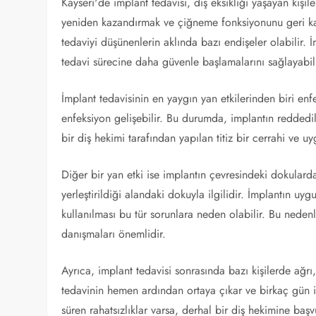
Kayseri'de implant tedavisi, diş eksikliği yaşayan kişil
yeniden kazandırmak ve çiğneme fonksiyonunu geri kaz
tedaviyi düşünenlerin aklında bazı endişeler olabilir. İ
tedavi sürecine daha güvenle başlamalarını sağlayabili
İmplant tedavisinin en yaygın yan etkilerinden biri en
enfeksiyon gelişebilir. Bu durumda, implantın reddedilm
bir diş hekimi tarafından yapılan titiz bir cerrahi ve u
Diğer bir yan etki ise implantın çevresindeki dokulard
yerleştirildiği alandaki dokuyla ilgilidir. İmplantın uy
kullanılması bu tür sorunlara neden olabilir. Bu neden
danışmaları önemlidir.
Ayrıca, implant tedavisi sonrasında bazı kişilerde ağrı,
tedavinin hemen ardından ortaya çıkar ve birkaç gün i
süren rahatsızlıklar varsa, derhal bir diş hekimine başv