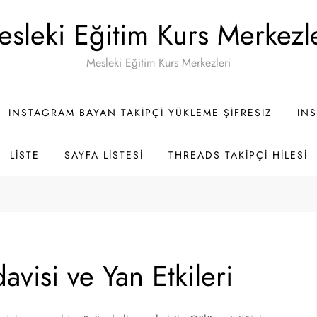
sleki Eğitim Kurs Merkezl
Mesleki Eğitim Kurs Merkezleri
INSTAGRAM BAYAN TAKIPÇI YÜKLEME ŞIFRESIZ
INS
LISTE
SAYFA LISTESI
THREADS TAKIPÇI HILESI
avisi ve Yan Etkileri