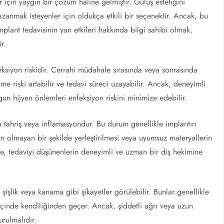
er için yaygın bir çözüm haline gelmiştir. Gülüş estetiğini
anmak isteyenler için oldukça etkili bir seçenektir. Ancak, bu
mplant tedavisinin yan etkileri hakkında bilgi sahibi olmak,
r.
feksiyon riskidir. Cerrahi müdahale sırasında veya sonrasında
e riski artabilir ve tedavi süreci uzayabilir. Ancak, deneyimli
ygun hijyen önlemleri enfeksiyon riskini minimize edebilir.
a tahriş veya inflamasyondur. Bu durum genellikle implantın
gun olmayan bir şekilde yerleştirilmesi veya uyumsuz materyallerin
le, tedaviyi düşünenlerin deneyimli ve uzman bir diş hekimine
 şişlik veya kanama gibi şikayetler görülebilir. Bunlar genellikle
çinde kendiliğinden geçer. Ancak, şiddetli ağrı veya uzun
urulmalıdır.