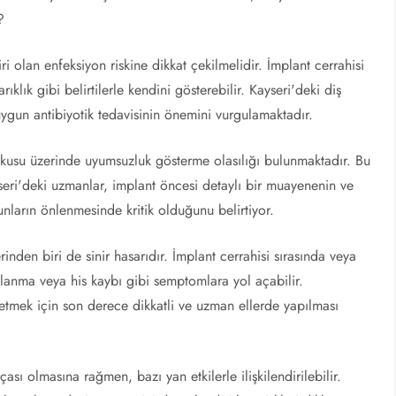
?
ri olan enfeksiyon riskine dikkat çekilmelidir. İmplant cerrahisi
arıklık gibi belirtilerle kendini gösterebilir. Kayseri'deki diş
uygun antibiyotik tedavisinin önemini vurgulamaktadır.
okusu üzerinde uyumsuzluk gösterme olasılığı bulunmaktadır. Bu
seri'deki uzmanlar, implant öncesi detaylı bir muayenenin ve
nların önlenmesinde kritik olduğunu belirtiyor.
inden biri de sinir hasarıdır. İmplant cerrahisi sırasında veya
alanma veya his kaybı gibi semptomlara yol açabilir.
 etmek için son derece dikkatli ve uzman ellerde yapılması
sı olmasına rağmen, bazı yan etkilerle ilişkilendirilebilir.