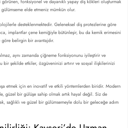
bi görünen, fonksiyonel ve dayanıklı yapay diş kökleri oluşturmak
bir gülümseme elde etmeniz mümkün olur.
nolojilerle desteklenmektedir. Geleneksel diş protezlerine göre
ca, implantlar çene kemiğiyle bütünleşir, bu da kemik erimesini
 göre belirgin bir avantajdır.
kalmaz, aynı zamanda çiğneme fonksiyonunu iyileştirir ve
ir şekilde etkiler, özgüveninizi artırır ve sosyal ilişkilerinizi
inşa etmek için en inovatif ve etkili yöntemlerden biridir. Modern
e, güzel bir gülüşe sahip olmak artık hayal değil. Siz de
ak, sağlıklı ve güzel bir gülümsemeyle dolu bir geleceğe adım
ilirliği: Kayseri’de Uzman