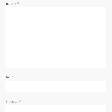
Yorum
z
*
i
n
m
e
s
i
Ad
*
E-posta
*