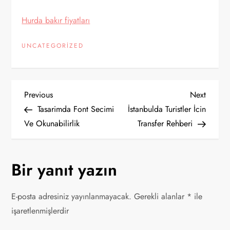
Hurda bakır fiyatları
UNCATEGORIZED
Y
Previous
Next
Previous
Next
Post
Post
Tasarimda Font Secimi
İstanbulda Turistler İcin
a
Ve Okunabilirlik
Transfer Rehberi
z
Bir yanıt yazın
ı
g
E-posta adresiniz yayınlanmayacak.
Gerekli alanlar
*
ile
işaretlenmişlerdir
e