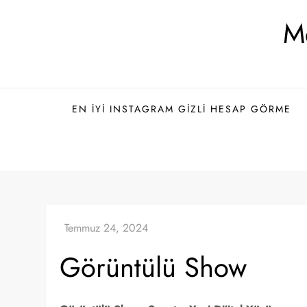
Skip
Me
to
content
EN İYI INSTAGRAM GIZLI HESAP GÖRME
Görüntülü Show