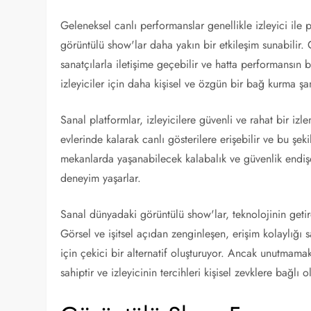
Geleneksel canlı performanslar genellikle izleyici il
görüntülü show'lar daha yakın bir etkileşim sunabilir. 
sanatçılarla iletişime geçebilir ve hatta performansın b
izleyiciler için daha kişisel ve özgün bir bağ kurma şan
Sanal platformlar, izleyicilere güvenli ve rahat bir i
evlerinde kalarak canlı gösterilere erişebilir ve bu şeki
mekanlarda yaşanabilecek kalabalık ve güvenlik endişel
deneyim yaşarlar.
Sanal dünyadaki görüntülü show'lar, teknolojinin getird
Görsel ve işitsel açıdan zenginleşen, erişim kolaylığı sa
için çekici bir alternatif oluşturuyor. Ancak unutmama
sahiptir ve izleyicinin tercihleri kişisel zevklere bağlı o