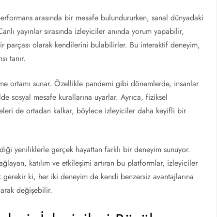
e performans arasında bir mesafe bulundururken, sanal dünyadaki
Canlı yayınlar sırasında izleyiciler anında yorum yapabilir,
ir parçası olarak kendilerini bulabilirler. Bu interaktif deneyim,
sı tanır.
zleme ortamı sunar. Özellikle pandemi gibi dönemlerde, insanlar
lde sosyal mesafe kurallarına uyarlar. Ayrıca, fiziksel
eri de ortadan kalkar, böylece izleyiciler daha keyifli bir
iği yeniliklerle gerçek hayattan farklı bir deneyim sunuyor.
ğlayan, katılım ve etkileşimi artıran bu platformlar, izleyiciler
k gerekir ki, her iki deneyim de kendi benzersiz avantajlarına
larak değişebilir.