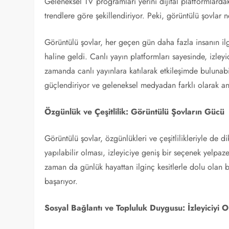
Geleneksel TV programları yerini dijital platformlardaki
trendlere göre şekillendiriyor. Peki, görüntülü şovla
Görüntülü şovlar, her geçen gün daha fazla insanın ilg
haline geldi. Canlı yayın platformları sayesinde, izleyi
zamanda canlı yayınlara katılarak etkileşimde bulunabili
güçlendiriyor ve geleneksel medyadan farklı olarak anlı
Özgünlük ve Çeşitlilik: Görüntülü Şovların Gücü
Görüntülü şovlar, özgünlükleri ve çeşitlilikleriyle de di
yapılabilir olması, izleyiciye geniş bir seçenek yelpa
zaman da günlük hayattan ilginç kesitlerle dolu olan b
başarıyor.
Sosyal Bağlantı ve Topluluk Duygusu: İzleyiciyi