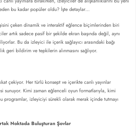
 canlı yayınlara bırakırken, izleyiciler de alışkanlıklarını bu yeni
r neden bu kadar popüler oldu? İşte detaylar…
isini çeken dinamik ve interaktif eğlence biçimlerinden biri
ciler artık sadece pasif bir şekilde ekran başında değil, aynı
yorlar. Bu da izleyici ile içerik sağlayıcı arasındaki bağı
k geri bildirim ve tepkilerin alınmasını sağlıyor.
kkat çekiyor. Her türlü konsept ve içerikte canlı yayınlar
zesi sunuyor. Kimi zaman eğlenceli oyun formatlarıyla, kimi
u programlar, izleyiciyi sürekli olarak merak içinde tutmayı
 Ortak Noktada Buluşturan Şovlar