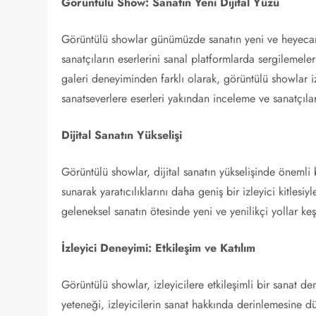
Görüntülü Show: Sanatın Yeni Dijital Yüzü
Görüntülü showlar günümüzde sanatın yeni ve heyecan ve
sanatçıların eserlerini sanal platformlarda sergilemele
galeri deneyiminden farklı olarak, görüntülü showlar iz
sanatseverlere eserleri yakından inceleme ve sanatçılar
Dijital Sanatın Yükselişi
Görüntülü showlar, dijital sanatın yükselişinde önemli bi
sunarak yaratıcılıklarını daha geniş bir izleyici kitlesiy
geleneksel sanatın ötesinde yeni ve yenilikçi yollar ke
İzleyici Deneyimi: Etkileşim ve Katılım
Görüntülü showlar, izleyicilere etkileşimli bir sanat 
yeteneği, izleyicilerin sanat hakkında derinlemesine d