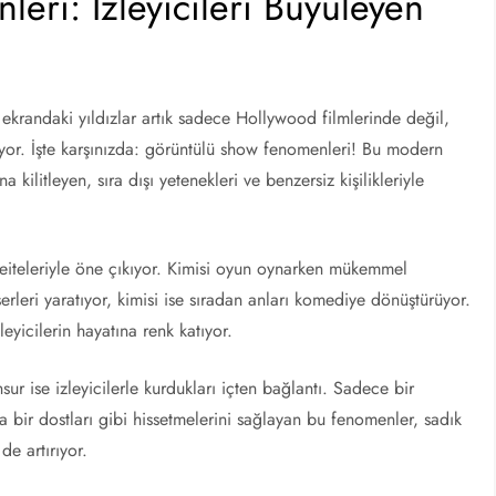
ri: İzleyicileri Büyüleyen
 ekrandaki yıldızlar artık sadece Hollywood filmlerinde değil,
ıyor. İşte karşınızda: görüntülü show fenomenleri! Bu modern
 kilitleyen, sıra dışı yetenekleri ve benzersiz kişilikleriyle
neiteleriyle öne çıkıyor. Kimisi oyun oynarken mükemmel
eserleri yaratıyor, kimisi ise sıradan anları komediye dönüştürüyor.
leyicilerin hayatına renk katıyor.
ur ise izleyicilerle kurdukları içten bağlantı. Sadece bir
a bir dostları gibi hissetmelerini sağlayan bu fenomenler, sadık
 de artırıyor.