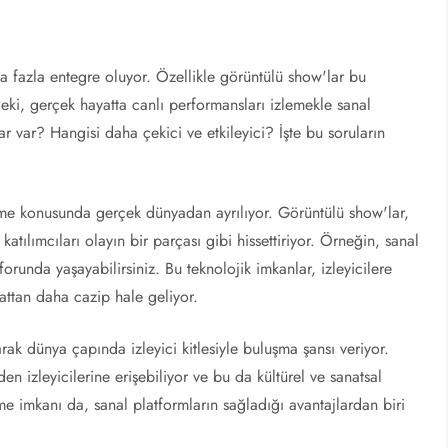
 fazla entegre oluyor. Özellikle görüntülü show'lar bu
Peki, gerçek hayatta canlı performansları izlemekle sanal
ar var? Hangisi daha çekici ve etkileyici? İşte bu soruların
irme konusunda gerçek dünyadan ayrılıyor. Görüntülü show'lar,
 katılımcıları olayın bir parçası gibi hissettiriyor. Örneğin, sanal
forunda yaşayabilirsiniz. Bu teknolojik imkanlar, izleyicilere
ttan daha cazip hale geliyor.
arak dünya çapında izleyici kitlesiyle buluşma şansı veriyor.
en izleyicilerine erişebiliyor ve bu da kültürel ve sanatsal
leme imkanı da, sanal platformların sağladığı avantajlardan biri