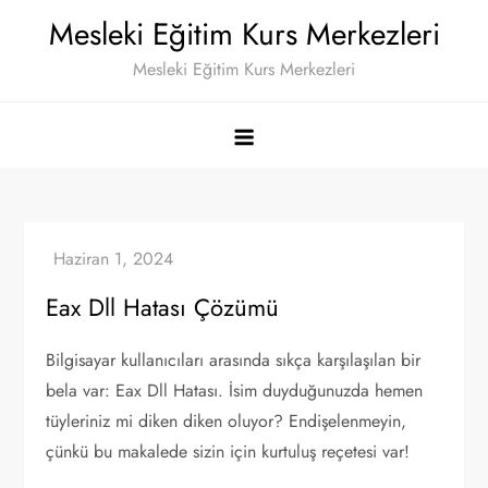
Skip
Mesleki Eğitim Kurs Merkezleri
to
Mesleki Eğitim Kurs Merkezleri
content
Eax Dll Hatası Çözümü
Bilgisayar kullanıcıları arasında sıkça karşılaşılan bir
bela var: Eax Dll Hatası. İsim duyduğunuzda hemen
tüyleriniz mi diken diken oluyor? Endişelenmeyin,
çünkü bu makalede sizin için kurtuluş reçetesi var!