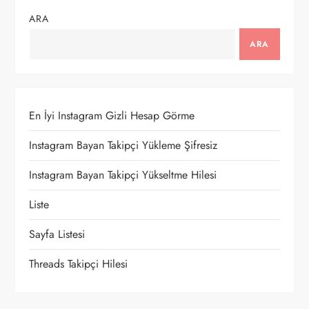
g
ARA
e
ARA
z
i
En İyi Instagram Gizli Hesap Görme
n
Instagram Bayan Takipçi Yükleme Şifresiz
m
Instagram Bayan Takipçi Yükseltme Hilesi
e
Liste
Sayfa Listesi
s
Threads Takipçi Hilesi
i