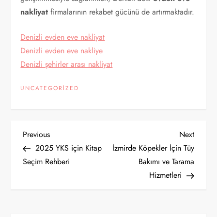
nakliyat
firmalarının rekabet gücünü de artırmaktadır.
Denizli evden eve nakliyat
Denizli evden eve nakliye
Denizli şehirler arası nakliyat
UNCATEGORIZED
Y
Previous
Next
Previous
Next
Post
Post
2025 YKS için Kitap
İzmirde Köpekler İçin Tüy
a
Seçim Rehberi
Bakımı ve Tarama
Hizmetleri
z
ı