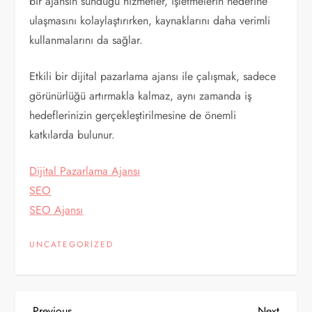
bir ajansın sunduğu hizmetler, işletmelerin hedefine
ulaşmasını kolaylaştırırken, kaynaklarını daha verimli
kullanmalarını da sağlar.
Etkili bir dijital pazarlama ajansı ile çalışmak, sadece
görünürlüğü artırmakla kalmaz, aynı zamanda iş
hedeflerinizin gerçekleştirilmesine de önemli
katkılarda bulunur.
Dijital Pazarlama Ajansı
SEO
SEO Ajansı
UNCATEGORIZED
Previous
Next
Previous
Next