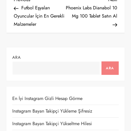
Y
Post
Post
Futbol Eşyaları
Phoenix Labs Dianabol 10
a
Oyuncular İçin En Gerekli
Mg 100 Tablet Satın Al
Malzemeler
z
ı
g
ARA
e
ARA
z
i
En İyi Instagram Gizli Hesap Görme
n
Instagram Bayan Takipçi Yükleme Şifresiz
m
Instagram Bayan Takipçi Yükseltme Hilesi